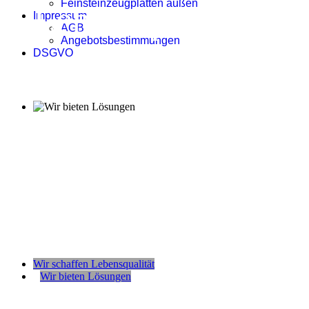
Feinsteinzeugplatten außen
Lebensqualität
Impressum
AGB
Angebotsbestimmungen
DSGVO
Materialien aus der Natur für den Innen- und Außenbereich
tragen wesentlich zu ihrer Lebensqualität bei.
Wir bieten
Lösungen
Fachgerechte Ausführungen und die richtige Wahl der
Materialien sind die Garantien für ihre Zufriedenheit.
Wir schaffen Lebensqualität
Wir bieten Lösungen